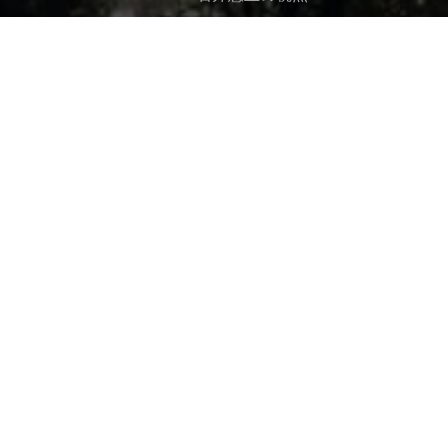
ー
キ
ム
ッ
プ
す
る