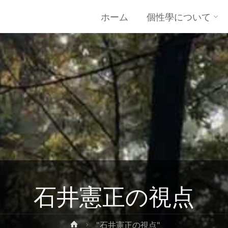
コ
ホーム
個性學について
ン
テ
ン
ツ
に
石井憲正の視点
ス
ホ
"石井憲正の視点"