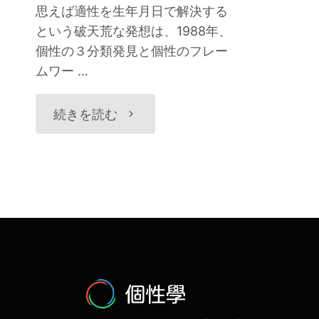
思えば適性を生年月日で解決する
という破天荒な発想は、1988年、
個性の３分類発見と個性のフレー
ムワー …
"新
続きを読む
時
代・
令
和
の