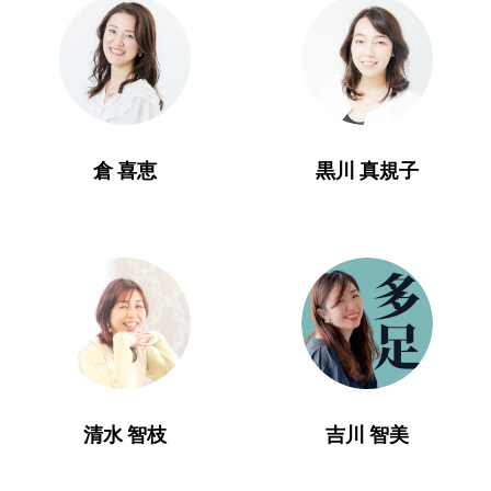
倉 喜恵
黒川 真規子
清水 智枝
吉川 智美