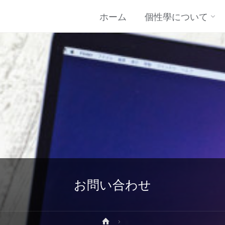
コ
ホーム
個性學について
ン
テ
ン
ツ
に
お問い合わせ
ス
ホ