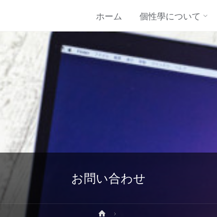
コ
ホーム
個性學について
ン
テ
ン
ツ
に
お問い合わせ
ス
ホ