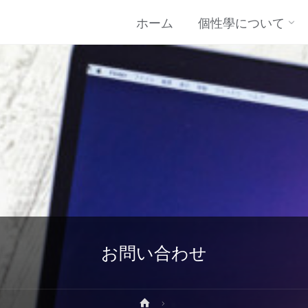
コ
ホーム
個性學について
ン
テ
ン
ツ
に
お問い合わせ
ス
ホ